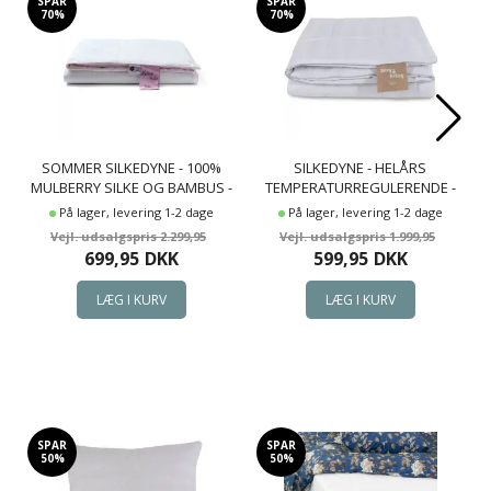
SPAR
SPAR
70%
70%
SOMMER SILKEDYNE - 100%
SILKEDYNE - HELÅRS
MULBERRY SILKE OG BAMBUS -
TEMPERATURREGULERENDE -
140X200 CM - NATURE BY BORG
100% MULBERRY SILKEFYLD -
På lager, levering 1-2 dage
På lager, levering 1-2 dage
140X200 CM - BORG LIVING
2.299,95
1.999,95
699,95
DKK
599,95
DKK
SPAR
SPAR
50%
50%