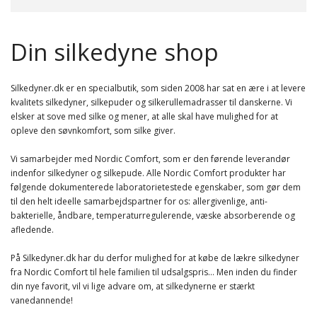
Din silkedyne shop
Silkedyner.dk er en specialbutik, som siden 2008 har sat en ære i at levere
kvalitets silkedyner, silkepuder og silkerullemadrasser til danskerne. Vi
elsker at sove med silke og mener, at alle skal have mulighed for at
opleve den søvnkomfort, som silke giver.
Vi samarbejder med Nordic Comfort, som er den førende leverandør
indenfor silkedyner og silkepude. Alle Nordic Comfort produkter har
følgende dokumenterede laboratorietestede egenskaber, som gør dem
til den helt ideelle samarbejdspartner for os: allergivenlige, anti-
bakterielle, åndbare, temperaturregulerende, væske absorberende og
afledende.
På Silkedyner.dk har du derfor mulighed for at købe de lækre silkedyner
fra Nordic Comfort til hele familien til udsalgspris… Men inden du finder
din nye favorit, vil vi lige advare om, at silkedynerne er stærkt
vanedannende!