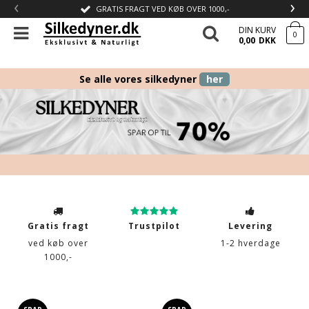
‹
›
GRATIS FRAGT VED KØB OVER 1000,-
DIN KURV
0
0,00
DKK
Se alle vores silkedyner
her
Gratis fragt
Trustpilot
Levering
ved køb over
1-2 hverdage
1000,-