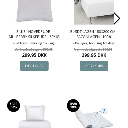
SILKE - HOVEDPUDE -
BLØDT LAGEN 180X200 CM -
MULBERRY SILKEPUDE - 60X63
FACONLAGEN I 100%
CM - BORG LIVING
BOMULDSSATIN - HVIDT
På lager, levering 1-2 dage
På lager, levering 1-2 dage
BOXLAGEN TIL MADRAS - BY
599,95
599,95
NIGHT SATIN LAGEN
299,95
DKK
299,95
DKK
SPAR
SPAR
50%
38%