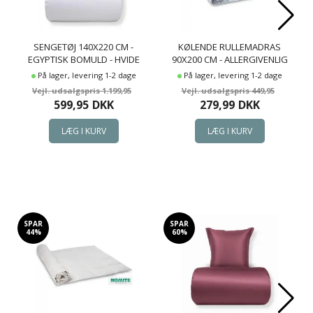
SENGETØJ 140X220 CM -
KØLENDE RULLEMADRAS
EGYPTISK BOMULD - HVIDE
90X200 CM - ALLERGIVENLIG
JACQUARDVÆVEDE STRIBER
OG ÅNDBAR
På lager, levering 1-2 dage
På lager, levering 1-2 dage
MADRASBESKYTTER - SLEEP
1.199,95
449,95
TECH BY BORG RULLEMADRAS
599,95
DKK
279,99
DKK
SPAR
SPAR
44%
60%