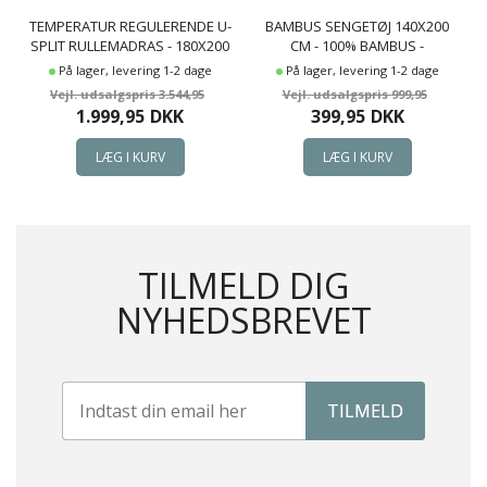
TEMPERATUR REGULERENDE U-
BAMBUS SENGETØJ 140X200
SPLIT RULLEMADRAS - 180X200
CM - 100% BAMBUS -
CM - DOWNTOPPER
BORDEAUX
På lager, levering 1-2 dage
På lager, levering 1-2 dage
TEMPRAKON ZONE
3.544,95
999,95
1.999,95
DKK
399,95
DKK
TILMELD DIG
NYHEDSBREVET