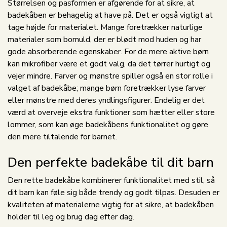
Størrelsen og pasformen er afgørende for at sikre, at
badekåben er behagelig at have på. Det er også vigtigt at
tage højde for materialet. Mange foretrækker naturlige
materialer som bomuld, der er blødt mod huden og har
gode absorberende egenskaber. For de mere aktive børn
kan mikrofiber være et godt valg, da det tørrer hurtigt og
vejer mindre. Farver og mønstre spiller også en stor rolle i
valget af badekåbe; mange børn foretrækker lyse farver
eller mønstre med deres yndlingsfigurer. Endelig er det
værd at overveje ekstra funktioner som hætter eller store
lommer, som kan øge badekåbens funktionalitet og gøre
den mere tiltalende for barnet.
Den perfekte badekåbe til dit barn
Den rette badekåbe kombinerer funktionalitet med stil, så
dit barn kan føle sig både trendy og godt tilpas. Desuden er
kvaliteten af materialerne vigtig for at sikre, at badekåben
holder til leg og brug dag efter dag.