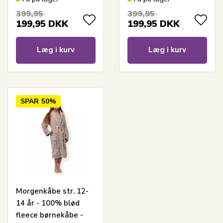
399,95
399,95
199,95
DKK
199,95
DKK
Læg i kurv
Læg i kurv
SPAR
50%
Morgenkåbe str. 12-
14 år - 100% blød
fleece børnekåbe -