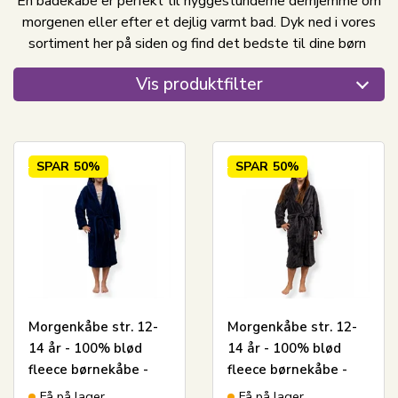
En badekåbe er perfekt til hyggestunderne derhjemme om
morgenen eller efter et dejlig varmt bad. Dyk ned i vores
sortiment her på siden og find det bedste til dine børn
Vis produktfilter
SPAR
50%
SPAR
50%
Morgenkåbe str. 12-
Morgenkåbe str. 12-
14 år - 100% blød
14 år - 100% blød
fleece børnekåbe -
fleece børnekåbe -
Blå
Mørkegrå
Få på lager
Få på lager