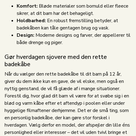
Komfort:
Bløde materialer som bomuld eller fleece
sikrer, at dit barn har det behageligt.
Holdbarhed:
En robust fremstilling betyder, at
badekåben kan tåle gentagen brug og vask.
Design:
Moderne designs og farver, der appellerer til
både drenge og piger.
Gør hverdagen sjovere med den rette
badekåbe
Når du vælger den rette badekåbe til dit barn på 12 år,
giver du dem ikke kun en gave, de vil elske, men også en
nyttig genstand, de vil få glæde af i mange situationer.
Forestil dig, hvor glad dit barn vil være for at svøbe sig i en
blød og varm kåbe efter et aftendyp i poolen eller under
hyggelige filmaftener derhjemme. Det er de små ting, som
en personlig badekåbe, der kan gøre stor forskel i
hverdagen. Vælg derfor en model, der afspejler din lille éns
personlighed eller interesser – det vil uden tvivl bringe et