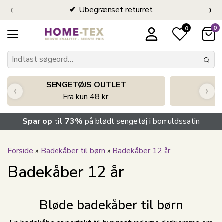
‹
›
Ubegrænset returret
0
0
SENGETØJS OUTLET
‹
›
Fra kun 48 kr.
Spar op til 73%
på blødt sengetøj i bomuldssatin
Forside
»
Badekåber til børn
»
Badekåber 12 år
Badekåber 12 år
Bløde badekåber til børn